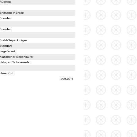
Rücktritt
Shimano V-Brake
Standard
Standard
Stahl-Gepäckträger
Standard
ungefedert
Klassischer Seitenläufer
Halogen Scheinwerfer
ohne Korb
299,00 €