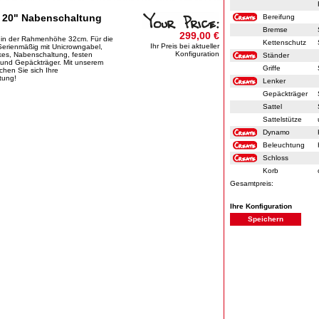
 20" Nabenschaltung
Bereifung
Bremse
299,00 €
in der Rahmenhöhe 32cm. Für die
Kettenschutz
Ihr Preis bei aktueller
 Serienmäßig mit Unicrowngabel,
Konfiguration
es, Nabenschaltung, festen
Ständer
und Gepäckträger. Mit unserem
Griffe
chen Sie sich Ihre
tung!
Lenker
Gepäckträger
Sattel
Sattelstütze
Dynamo
Beleuchtung
Schloss
Korb
Gesamtpreis:
Ihre Konfiguration