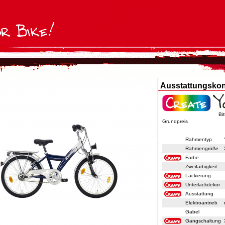
Ausstattungskon
Bi
Grundpreis
Rahmentyp
Rahmengröße
Farbe
Zweifarbigkeit
Lackierung
Unterlackdekor
Ausstattung
Elektroantrieb
Gabel
Gangschaltung