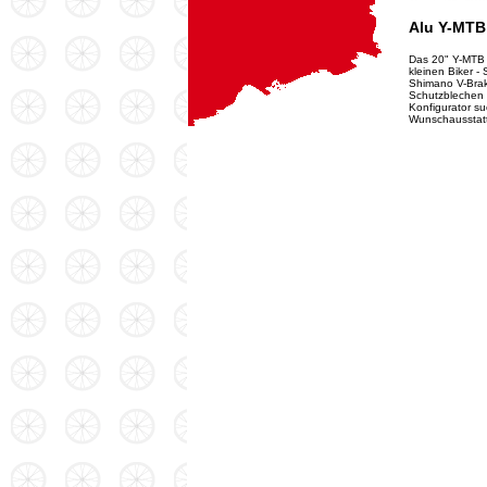
Alu Y-MTB
Das 20" Y-MTB 
kleinen Biker -
Shimano V-Brak
Schutzblechen 
Konfigurator su
Wunschausstat