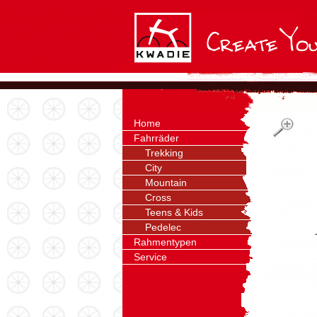
Home
Fahrräder
Trekking
City
Mountain
Cross
Teens & Kids
Pedelec
Rahmentypen
Service