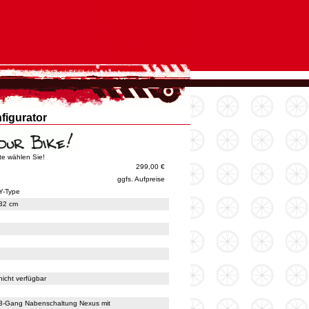
figurator
tte wählen Sie!
299,00 €
ggfs. Aufpreise
Y-Type
32 cm
nicht verfügbar
3-Gang Nabenschaltung Nexus mit