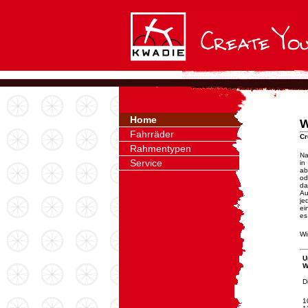
Home
W
Fahrräder
Cr
Rahmentypen
Na
Service
in
ab
od
d
Au
je
ei
es
Wi
U
W
D
1