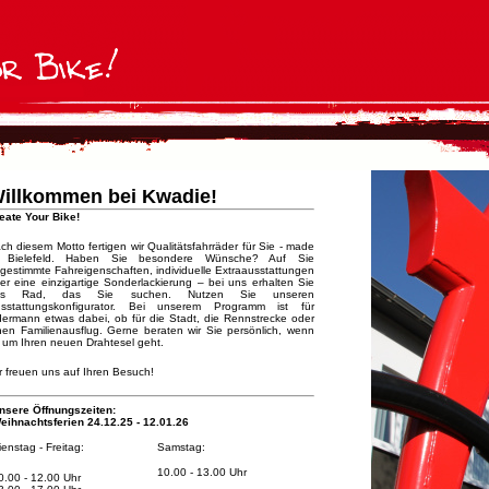
illkommen bei Kwadie!
eate Your Bike!
ch diesem Motto fertigen wir Qualitätsfahrräder für Sie - made
 Bielefeld. Haben Sie besondere Wünsche? Auf Sie
gestimmte Fahreigenschaften, individuelle Extra­aus­stat­tungen
er eine einzigartige Sonderlackierung – bei uns erhalten Sie
as Rad, das Sie suchen. Nutzen Sie unseren
sstattungskonfigurator. Bei unserem Programm ist für
dermann etwas dabei, ob für die Stadt, die Rennstrecke oder
nen Familienausflug. Gerne beraten wir Sie persönlich, wenn
 um Ihren neuen Drahtesel geht.
r freuen uns auf Ihren Besuch!
nsere Öffnungszeiten:
eihnachtsferien 24.12.25 - 12.01.26
ienstag - Freitag:
Samstag:
10.00 - 13.00 Uhr
0.00 - 12.00 Uhr